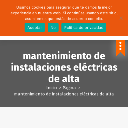
S
Usamos cookies para asegurar que te damos la mejor
a
experiencia en nuestra web. Si continúas usando este sitio,
l
asumiremos que estás de acuerdo con ello.
t
Aceptar
No
Política de privacidad
a
Formación para empleados y empresas.
r
a
l
mantenimiento de
c
o
instalaciones eléctricas
n
t
de alta
e
n
Inicio
>
Página
>
i
mantenimiento de instalaciones eléctricas de alta
d
o