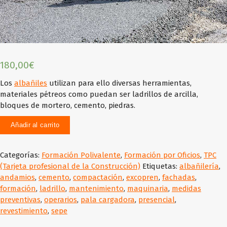
180,00
€
Los
albañiles
utilizan para ello diversas herramientas,
materiales pétreos como puedan ser ladrillos de arcilla,
bloques de mortero, cemento, piedras.
Añadir al carrito
Categorías:
Formación Polivalente
,
Formación por Oficios
,
TPC
(Tarjeta profesional de la Construcción)
Etiquetas:
albañilería
,
andamios
,
cemento
,
compactación
,
excopren
,
fachadas
,
formación
,
ladrillo
,
mantenimiento
,
maquinaria
,
medidas
preventivas
,
operarios
,
pala cargadora
,
presencial
,
revestimiento
,
sepe